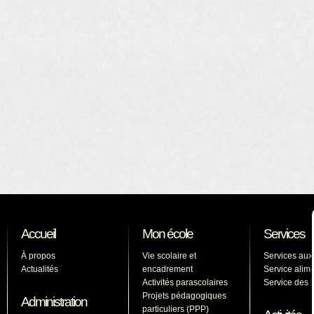
Accueil
Mon école
Services
À propos
Vie scolaire et
Services aux
Actualités
encadrement
Service alime
Activités parascolaires
Service des l
Projets pédagogiques
Administration
particuliers (PPP)