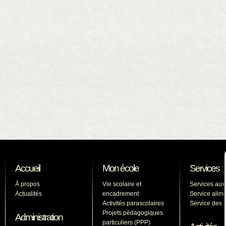
Accueil
Mon école
Services
À propos
Vie scolaire et
Services aux
Actualités
encadrement
Service alime
Activités parascolaires
Service des l
Projets pédagogiques
Administration
particuliers (PPP)