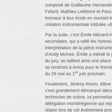
composé de Guillaume Hernandez
Fafard, Mathieu Lefebvre et Pasca
honneur à leur école en ouvrant l
création instrumentale intitulée «
Par la suite, c’est Émile Ménard-
secondaire, qui a raflé les honne
interprétation de la pièce instrum
d’Andy McKee. Émile a mérité le
du jury, se taillant ainsi une plac
se rendront à Amos pour le Ren
er
du 29 mai au 1
juin prochain.
Finalement, Jérémy Room, élève
s’est grandement démarqué dans
technicien de scène, lui permettan
délégation montérégienne qui rep
région lors de cet évènement prov