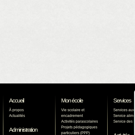
Accueil
Mon école
Services
À propos
Vie scolaire et
Services aux
Actualités
encadrement
Service alime
Activités parascolaires
Service des l
Projets pédagogiques
Administration
particuliers (PPP)