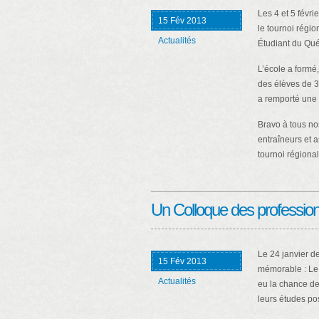
Les 4 et 5 févri
15 Fév 2013
le tournoi régi
Actualités
Étudiant du Qu
L’école a formé
des élèves de 3
a remporté une
Bravo à tous no
entraîneurs et a
tournoi régional
Un Colloque des profession
Le 24 janvier de
15 Fév 2013
mémorable : Le
Actualités
eu la chance de
leurs études po