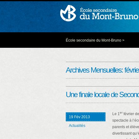
École secondaire du Mont-Bruno
>
Archives Mensuelles:
févri
Une finale locale de Second
er
Le 1
février de
19 Fév 2013
spectacle à l’é
Actualités
parents et élève
divertissant qu