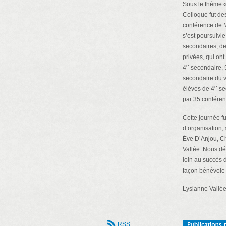
Sous le thème «
Colloque fut de
conférence de M
s’est poursuivie
secondaires, de 
privées, qui ont
e
4
secondaire, 
secondaire du v
e
élèves de 4
sec
par 35 conféren
Cette journée fu
d’organisation,
Ève D’Anjou, Ch
Vallée. Nous dé
loin au succès d
façon bénévole 
Lysianne Vallée
RSS