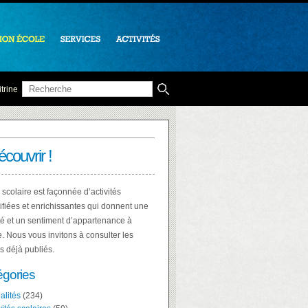
trine
écouvrir !
 scolaire est façonnée d’activités
ifiées et enrichissantes qui donnent une
té et un sentiment d’appartenance à
e. Nous vous invitons à consulter les
es déjà publiés.
égories
alités
(234)