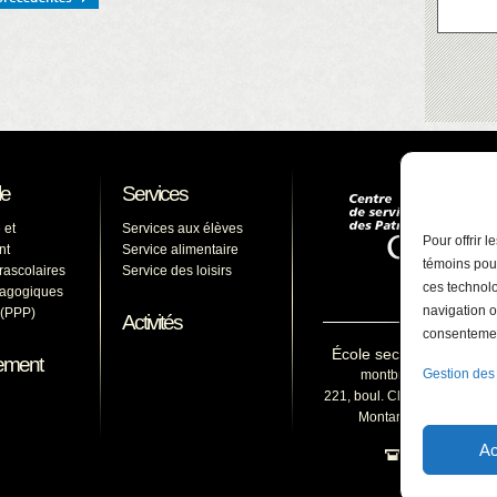
le
Services
 et
Services aux élèves
Pour offrir 
nt
Service alimentaire
témoins pour
arascolaires
Service des loisirs
ces technolo
dagogiques
navigation o
s (PPP)
Activités
consentement
École secondaire du M
ement
Gestion des
montbruno@cssp.gouv
221, boul. Clairevue Est, Sa
Montarville (Québec) 
Ac
450 653-15