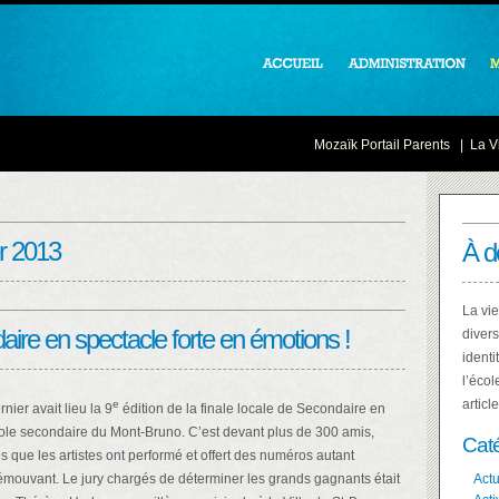
Mozaïk Portail Parents
|
La Vi
er 2013
À d
La vie
aire en spectacle forte en émotions !
divers
identi
l’écol
articl
e
rnier avait lieu la 9
édition de la finale locale de Secondaire en
cole secondaire du Mont-Bruno. C’est devant plus de 300 amis,
Cat
s que les artistes ont performé et offert des numéros autant
’émouvant. Le jury chargés de déterminer les grands gagnants était
Actu