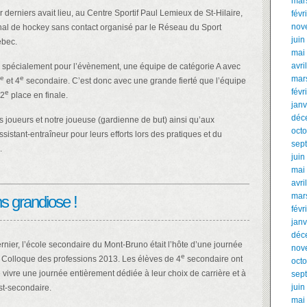
mar
er derniers avait lieu, au Centre Sportif Paul Lemieux de St-Hilaire,
févr
nov
onal de hockey sans contact organisé par le Réseau du Sport
juin
ébec.
mai
avri
, spécialement pour l’évènement, une équipe de catégorie A avec
e
e
mar
et 4
secondaire. C’est donc avec une grande fierté que l’équipe
févr
e
 2
place en finale.
janv
déc
s joueurs et notre joueuse (gardienne de but) ainsi qu’aux
oct
ssistant-entraîneur pour leurs efforts lors des pratiques et du
sep
.
juin
mai
avri
mar
s grandiose !
févr
janv
déc
rnier, l’école secondaire du Mont-Bruno était l’hôte d’une journée
nov
e
 Colloque des professions 2013. Les élèves de 4
secondaire ont
oct
 vivre une journée entièrement dédiée à leur choix de carrière et à
sep
juin
st-secondaire.
mai