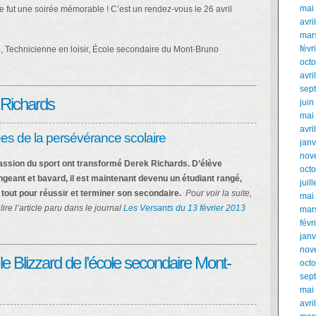
mai
e fut une soirée mémorable ! C’est un rendez-vous le 26 avril
avri
mar
févr
, Technicienne en loisir, École secondaire du Mont-Bruno
oct
avri
sep
 Richards
juin
mai
avri
es de la persévérance scolaire
janv
nov
passion du sport ont transformé Derek Richards. D’élève
oct
ngeant et bavard, il est maintenant devenu un étudiant rangé,
juil
 tout pour réussir et terminer son secondaire.
Pour voir la suite,
mai
lire l’article paru dans le journal
Les Versants du 13 février 2013
mar
févr
janv
nov
le Blizzard de l’école secondaire Mont-
oct
sep
mai
avri