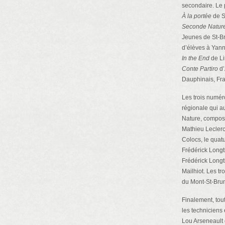
secondaire. Le 
À la portée
de S
Seconde Natur
Jeunes de St-Br
d’élèves à Yann
In the End
de Li
Conte Partiro
d’
Dauphinais, Fra
Les trois numéro
régionale qui a
Nature, compos
Mathieu Leclerc,
Colocs, le quat
Frédérick Longt
Frédérick Longt
Mailhiot. Les t
du Mont-St-Bru
Finalement, tou
les techniciens
Lou Arseneault e