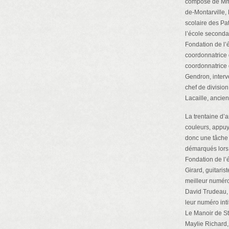
composé de Mme
de-Montarville,
scolaire des Pa
l’école seconda
Fondation de l’
coordonnatrice 
coordonnatrice 
Gendron, interv
chef de divisio
Lacaille, ancie
La trentaine d’
couleurs, appuy
donc une tâche 
démarqués lors 
Fondation de l’
Girard, guitaris
meilleur numéro
David Trudeau, 
leur numéro int
Le Manoir de St
Maylie Richard,