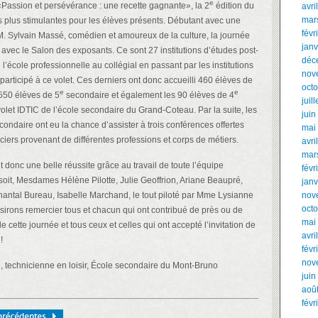
e
Passion et persévérance : une recette gagnante», la 2
édition du
avri
mar
s plus stimulantes pour les élèves présents. Débutant avec une
févr
. Sylvain Massé, comédien et amoureux de la culture, la journée
janv
 avec le Salon des exposants. Ce sont 27 institutions d’études post-
déc
l’école professionnelle au collégial en passant par les institutions
nov
 participé à ce volet. Ces derniers ont donc accueilli 460 élèves de
oct
e
e
550 élèves de 5
secondaire et également les 90 élèves de 4
juil
olet IDTIC de l’école secondaire du Grand-Coteau. Par la suite, les
juin
ondaire ont eu la chance d’assister à trois conférences offertes
mai
ciers provenant de différentes professions et corps de métiers.
avri
mar
t donc une belle réussite grâce au travail de toute l’équipe
févr
 soit, Mesdames Hélène Pilotte, Julie Geoffrion, Ariane Beaupré,
janv
antal Bureau, Isabelle Marchand, le tout piloté par Mme Lysianne
nov
oct
sirons remercier tous et chacun qui ont contribué de près ou de
mai
e cette journée et tous ceux et celles qui ont accepté l’invitation de
avri
!
févr
nov
, technicienne en loisir, École secondaire du Mont-Bruno
juin
aoû
févr