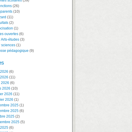
vités scolaires
(59)
inctions
(26)
-parents
(10)
zard
(11)
ltats
(2)
cisation
(1)
es ouvertes
(6)
 Arts-études
(3)
 sciences
(1)
usse pédagogique
(9)
es
 2026
(6)
 2026
(11)
l 2026
(6)
s 2026
(10)
ier 2026
(11)
ier 2026
(1)
embre 2025
(1)
embre 2025
(6)
obre 2025
(2)
tembre 2025
(5)
 2025
(6)