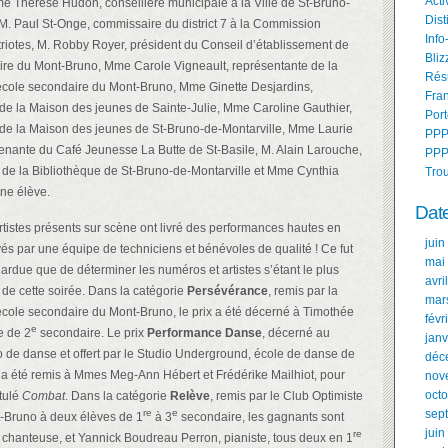
Acti
 Thérèse Hudon, conseillère municipale à la Ville de St-Bruno-
Dist
 M. Paul St-Onge, commissaire du district 7 à la Commission
Info
triotes, M. Robby Royer, président du Conseil d’établissement de
Bliz
ire du Mont-Bruno, Mme Carole Vigneault, représentante de la
Résu
école secondaire du Mont-Bruno, Mme Ginette Desjardins,
Fran
de la Maison des jeunes de Sainte-Julie, Mme Caroline Gauthier,
Port
de la Maison des jeunes de St-Bruno-de-Montarville, Mme Laurie
PPP
enante du Café Jeunesse La Butte de St-Basile, M. Alain Larouche,
PPP
n de la Bibliothèque de St-Bruno-de-Montarville et Mme Cynthia
Tro
nne élève.
Dat
artistes présents sur scène ont livré des performances hautes en
juin
és par une équipe de techniciens et bénévoles de qualité ! Ce fut
mai
ardue que de déterminer les numéros et artistes s’étant le plus
avri
de cette soirée. Dans la catégorie
Persévérance
, remis par la
mar
école secondaire du Mont-Bruno, le prix a été décerné à Timothée
févr
e
te de 2
secondaire. Le prix
Performance Danse
, décerné au
janv
 de danse et offert par le Studio Underground, école de danse de
déc
a été remis à Mmes Meg-Ann Hébert et Frédérike Mailhiot, pour
nov
oct
itulé
Combat
. Dans la catégorie
Relève
, remis par le Club Optimiste
re
e
sep
-Bruno à deux élèves de 1
à 3
secondaire, les gagnants sont
juin
re
 chanteuse, et Yannick Boudreau Perron, pianiste, tous deux en 1