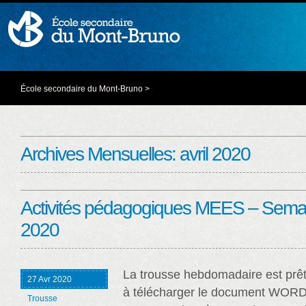
École secondaire du Mont-Bruno
>
Archives Mensuelles:
avril 2020
Activités pédagogiques MEES – Semain
2020
La trousse hebdomadaire est prêt
27 Avr 2020
à télécharger le document WORD
Trousse