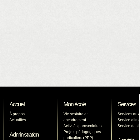
Accueil
Mon école
Services
À propos
Vie scolaire et
Services aux
Actualités
encadrement
Service alime
Activités parascolaires
Service des l
Projets pédagogiques
Administration
particuliers (PPP)