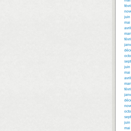
mar
févr
nov
juin
mai
avri
mar
févr
janv
déc
oct
sep
juin
mai
avri
mar
févr
janv
déc
nov
oct
sep
juin
mai