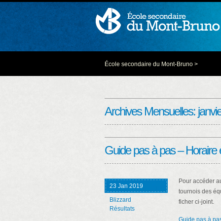
École secondaire du Mont-Bruno
>
Archives Mensuelles:
janvi
Guide pas à pas – Horaire 
Pour accéder au
23 Jan 2019
tournois des éq
Blizzard
ficher ci-joint.
Résultats
Guide pas à pas