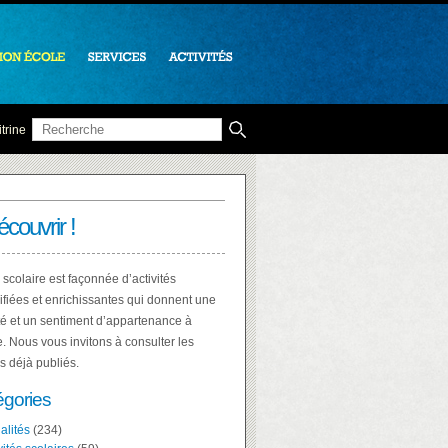
trine
écouvrir !
 scolaire est façonnée d’activités
ifiées et enrichissantes qui donnent une
té et un sentiment d’appartenance à
e. Nous vous invitons à consulter les
es déjà publiés.
égories
alités
(234)