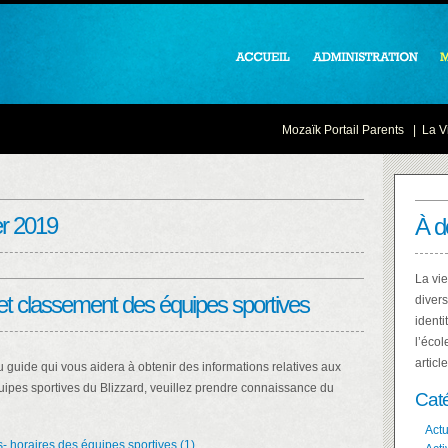
Mozaïk Portail Parents
|
La Vi
er 2019
À d
La vie
et classement des équipes sportives
divers
identi
l’écol
articl
 guide qui vous aidera à obtenir des informations relatives aux
uipes sportives du Blizzard, veuillez prendre connaissance du
Cat
Actu
- horaires des équipes sportives (1)