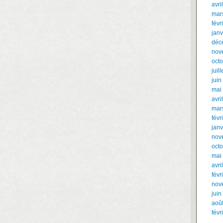
avri
mar
févr
janv
déc
nov
oct
juil
juin
mai
avri
mar
févr
janv
nov
oct
mai
avri
févr
nov
juin
aoû
févr