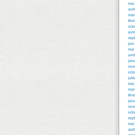
mai
avri
mar
févr
oct
avri
sep
juin
mai
avri
janv
nov
oct
juil
mai
mar
févr
janv
nov
oct
sep
mai
avri