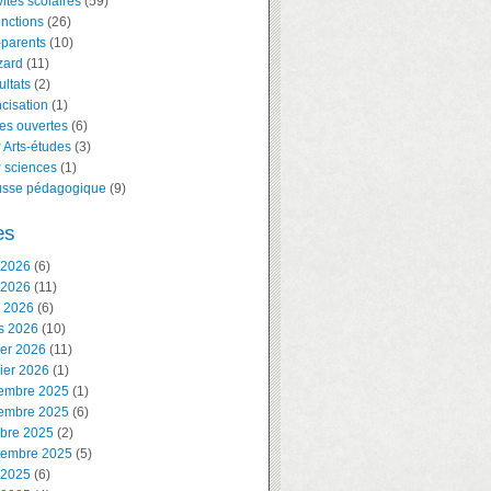
vités scolaires
(59)
inctions
(26)
-parents
(10)
zard
(11)
ltats
(2)
cisation
(1)
es ouvertes
(6)
 Arts-études
(3)
 sciences
(1)
usse pédagogique
(9)
es
 2026
(6)
 2026
(11)
l 2026
(6)
s 2026
(10)
ier 2026
(11)
ier 2026
(1)
embre 2025
(1)
embre 2025
(6)
obre 2025
(2)
tembre 2025
(5)
 2025
(6)