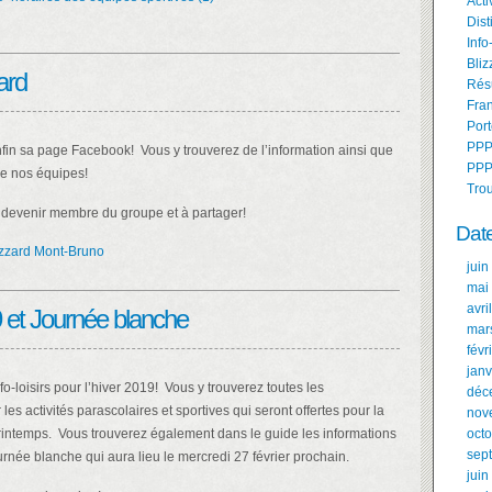
Acti
Dist
Info
Bliz
ard
Résu
Fran
Port
PPP
nfin sa page Facebook! Vous y trouverez de l’information ainsi que
PPP
e nos équipes!
Tro
 devenir membre du groupe et à partager!
Dat
zzard Mont-Bruno
juin
mai
avri
19 et Journée blanche
mar
févr
janv
nfo-loisirs pour l’hiver 2019! Vous y trouverez toutes les
déc
 les activités parascolaires et sportives qui seront offertes pour la
nov
rintemps. Vous trouverez également dans le guide les informations
oct
sep
ournée blanche qui aura lieu le mercredi 27 février prochain.
juin