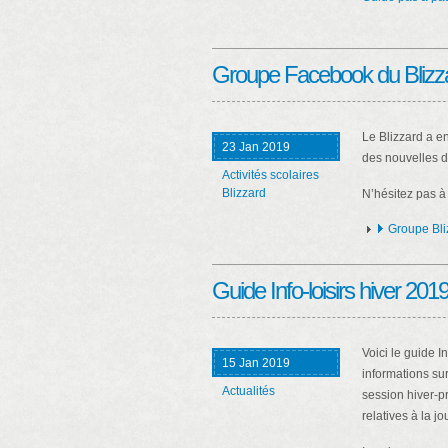
Groupe Facebook du Blizz
Le Blizzard a e
23 Jan 2019
des nouvelles d
Activités scolaires
Blizzard
N’hésitez pas à
Groupe Bli
Guide Info-loisirs hiver 20
Voici le guide I
15 Jan 2019
informations sur
Actualités
session hiver-p
relatives à la j