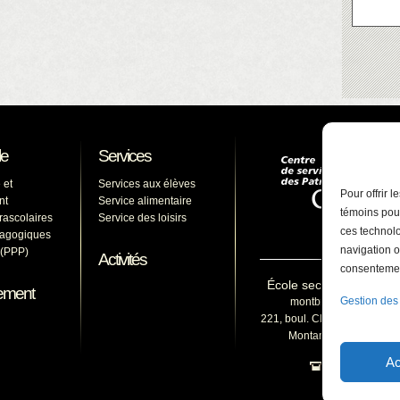
le
Services
 et
Services aux élèves
Pour offrir 
nt
Service alimentaire
témoins pour
arascolaires
Service des loisirs
ces technolo
dagogiques
navigation o
s (PPP)
Activités
consentement
École secondaire du M
ement
Gestion des
montbruno@cssp.gouv
221, boul. Clairevue Est, Sa
Montarville (Québec) 
Ac
450 653-15