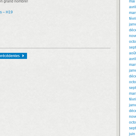
 en grand nombre!
mai
avri
rs – H19
mar
févr
janv
déc
nov
oct
sep
aoû
avri
mar
janv
déc
oct
sep
mar
févr
janv
déc
nov
oct
sep
juin