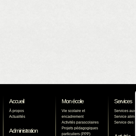
Accueil
Mon école
Services
À propos
Vie scolaire et
Services aux
Actualités
encadrement
Service alime
Activités parascolaires
Service des l
Projets pédagogiques
Administration
particuliers (PPP)