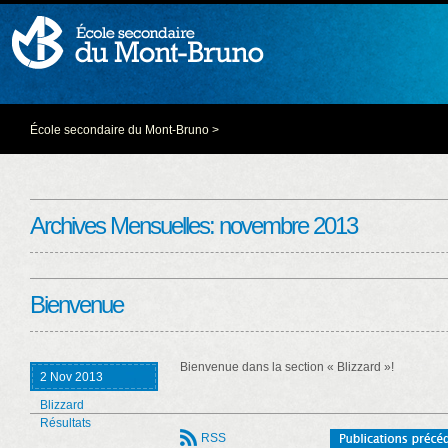
École secondaire du Mont-Bruno
>
Archives Mensuelles:
novembre 2013
Bienvenue
Bienvenue dans la section « Blizzard »!
2 Nov 2013
Blizzard
Résultats
RSS