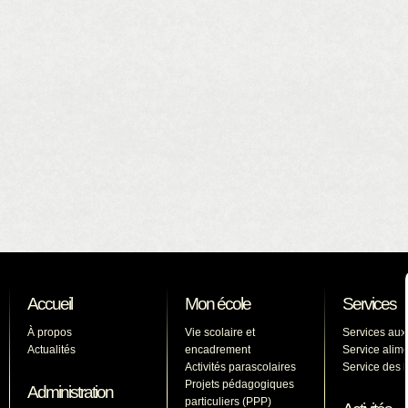
Accueil
Mon école
Services
À propos
Vie scolaire et
Services aux
Actualités
encadrement
Service alime
Activités parascolaires
Service des l
Projets pédagogiques
Administration
particuliers (PPP)