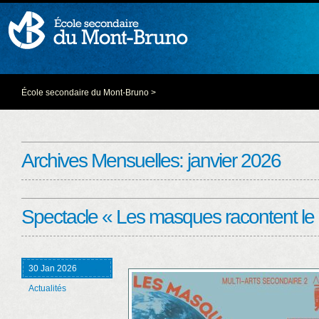
École secondaire du Mont-Bruno
>
Archives Mensuelles:
janvier 2026
Spectacle « Les masques racontent l
30 Jan 2026
Actualités