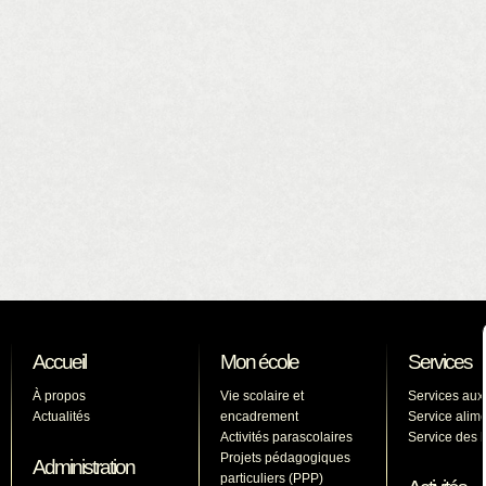
Accueil
Mon école
Services
À propos
Vie scolaire et
Services aux
Actualités
encadrement
Service alime
Activités parascolaires
Service des l
Projets pédagogiques
Administration
particuliers (PPP)