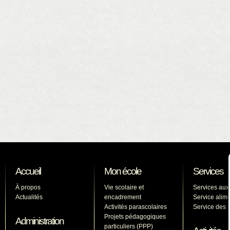
Accueil
Mon école
Services
À propos
Vie scolaire et
Services aux
Actualités
encadrement
Service alime
Activités parascolaires
Service des l
Projets pédagogiques
Administration
particuliers (PPP)