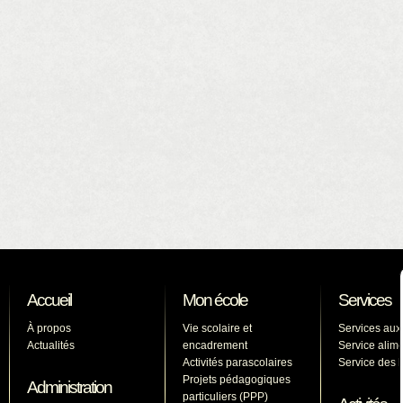
Accueil
Mon école
Services
À propos
Vie scolaire et
Services aux
Actualités
encadrement
Service alime
Activités parascolaires
Service des l
Projets pédagogiques
Administration
particuliers (PPP)