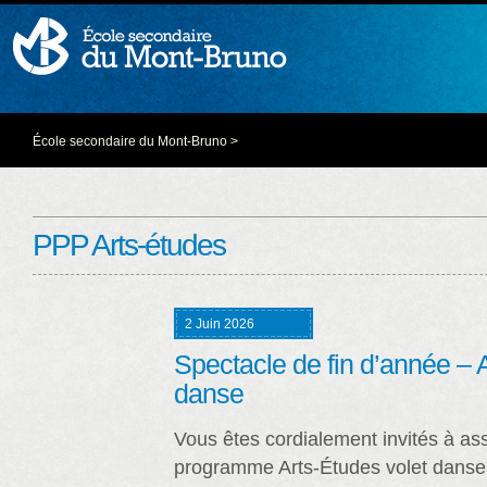
École secondaire du Mont-Bruno
>
PPP Arts-études
2 Juin 2026
Spectacle de fin d’année – A
danse
Vous êtes cordialement invités à ass
programme Arts-Études volet danse