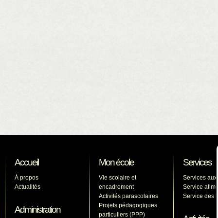
Accueil
Mon école
Services
À propos
Vie scolaire et
Services aux
Actualités
encadrement
Service alime
Activités parascolaires
Service des l
Projets pédagogiques
Administration
particuliers (PPP)