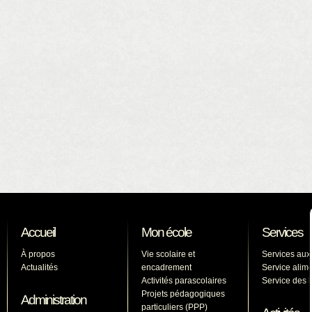
Accueil
Mon école
Services
À propos
Vie scolaire et
Services aux
Actualités
encadrement
Service alime
Activités parascolaires
Service des l
Projets pédagogiques
Administration
particuliers (PPP)