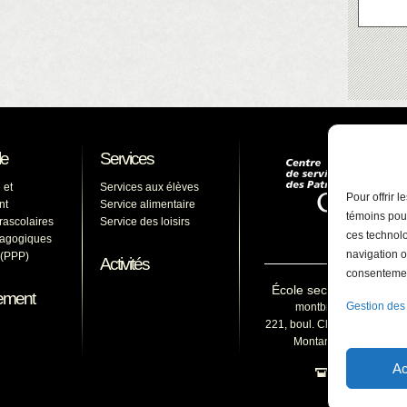
le
Services
 et
Services aux élèves
Pour offrir 
nt
Service alimentaire
témoins pour
arascolaires
Service des loisirs
ces technolo
dagogiques
navigation o
s (PPP)
Activités
consentement
École secondaire du M
ement
Gestion des
montbruno@cssp.gouv
221, boul. Clairevue Est, Sa
Montarville (Québec) 
Ac
450 653-15