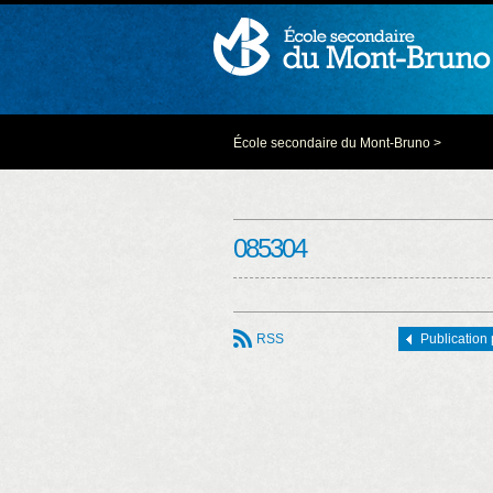
École secondaire du Mont-Bruno
>
085304
RSS
Publication