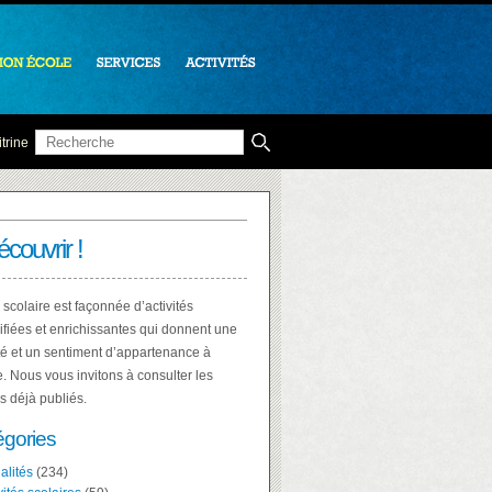
trine
écouvrir !
 scolaire est façonnée d’activités
ifiées et enrichissantes qui donnent une
té et un sentiment d’appartenance à
e. Nous vous invitons à consulter les
es déjà publiés.
égories
alités
(234)