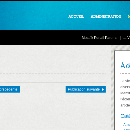
Mozaïk Portail Parents
|
La Vi
À d
La vie
divers
 précédente
Publication suivante
identi
l’écol
articl
Cat
Actu