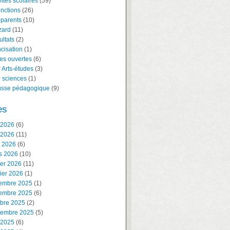
vités scolaires
(59)
inctions
(26)
-parents
(10)
zard
(11)
ltats
(2)
cisation
(1)
es ouvertes
(6)
 Arts-études
(3)
 sciences
(1)
usse pédagogique
(9)
es
 2026
(6)
 2026
(11)
l 2026
(6)
s 2026
(10)
ier 2026
(11)
ier 2026
(1)
embre 2025
(1)
embre 2025
(6)
obre 2025
(2)
tembre 2025
(5)
 2025
(6)