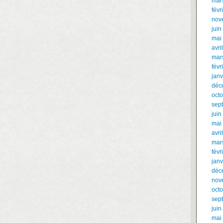
mar
févr
nov
juin
mai
avri
mar
févr
janv
déc
oct
sep
juin
mai
avri
mar
févr
janv
déc
nov
oct
sep
juin
mai