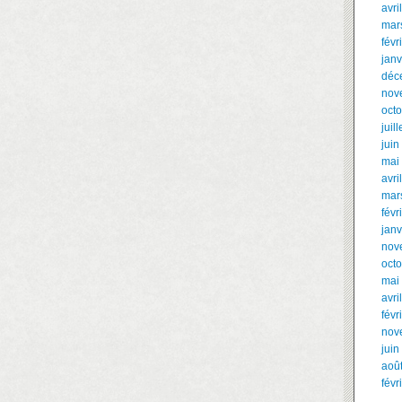
avri
mar
févr
janv
déc
nov
oct
juil
juin
mai
avri
mar
févr
janv
nov
oct
mai
avri
févr
nov
juin
aoû
févr