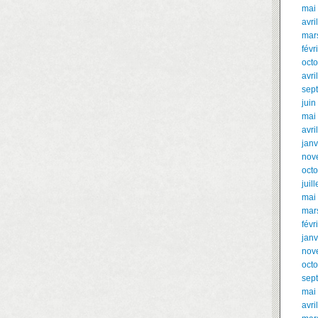
mai
avri
mar
févr
oct
avri
sep
juin
mai
avri
janv
nov
oct
juil
mai
mar
févr
janv
nov
oct
sep
mai
avri