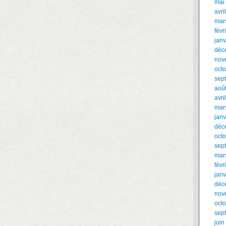
mai
avri
mar
févr
janv
déc
nov
oct
sep
aoû
avri
mar
janv
déc
oct
sep
mar
févr
janv
déc
nov
oct
sep
juin