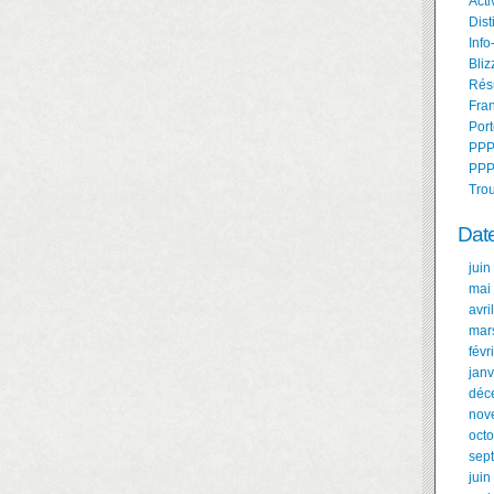
Acti
Dist
Info
Bliz
Résu
Fran
Port
PPP
PPP
Tro
Dat
juin
mai
avri
mar
févr
janv
déc
nov
oct
sep
juin