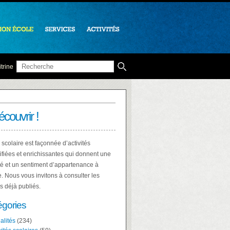
trine
écouvrir !
 scolaire est façonnée d’activités
ifiées et enrichissantes qui donnent une
té et un sentiment d’appartenance à
e. Nous vous invitons à consulter les
es déjà publiés.
égories
alités
(234)