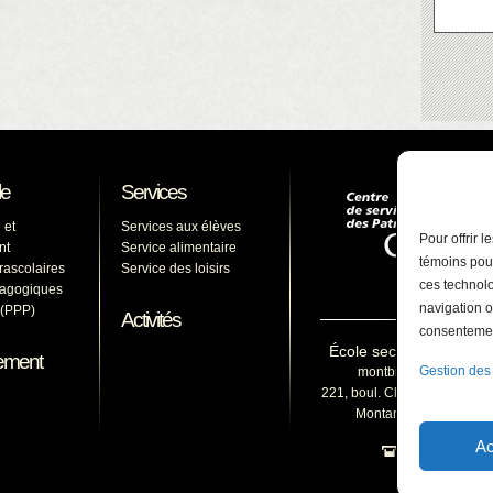
le
Services
 et
Services aux élèves
Pour offrir 
nt
Service alimentaire
témoins pour
arascolaires
Service des loisirs
ces technolo
dagogiques
navigation o
s (PPP)
Activités
consentement
École secondaire du M
ement
Gestion des
montbruno@cssp.gouv
221, boul. Clairevue Est, Sa
Montarville (Québec) 
Ac
450 653-15