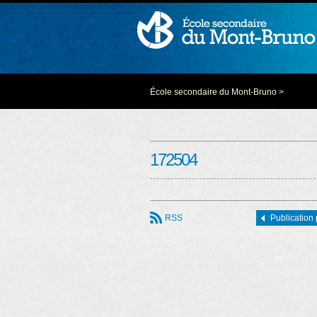
École secondaire du Mont-Bruno
>
172504
RSS
Publication