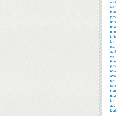
avri
mar
févr
janv
déc
nov
oct
juil
juin
mai
avri
mar
févr
janv
nov
oct
mai
avri
févr
nov
juin
aoû
févr