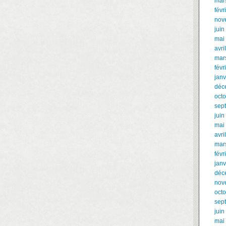
mar
févr
nov
juin
mai
avri
mar
févr
janv
déc
oct
sep
juin
mai
avri
mar
févr
janv
déc
nov
oct
sep
juin
mai