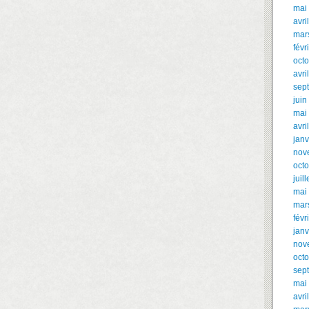
mai
avri
mar
févr
oct
avri
sep
juin
mai
avri
janv
nov
oct
juil
mai
mar
févr
janv
nov
oct
sep
mai
avri