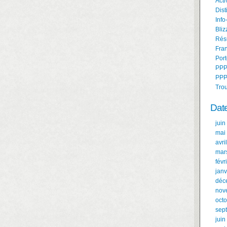
Acti
Dist
Info
Bliz
Résu
Fran
Port
PPP
PPP
Tro
Dat
juin
mai
avri
mar
févr
janv
déc
nov
oct
sep
juin