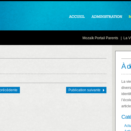
Mozaïk Portail Parents
|
La Vi
À d
La vie
divers
 précédente
Publication suivante
identi
l’écol
articl
Cat
Actu