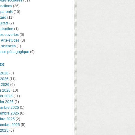
vités scolaires
(59)
inctions
(26)
-parents
(10)
zard
(11)
ltats
(2)
cisation
(1)
es ouvertes
(6)
 Arts-études
(3)
 sciences
(1)
usse pédagogique
(9)
es
 2026
(6)
 2026
(11)
l 2026
(6)
s 2026
(10)
ier 2026
(11)
ier 2026
(1)
embre 2025
(1)
embre 2025
(6)
obre 2025
(2)
tembre 2025
(5)
 2025
(6)