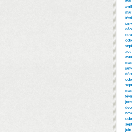
mai
avri
mar
févr
janv
déc
nov
oct
sep
aoû
avri
mar
janv
déc
oct
sep
mar
févr
janv
déc
nov
oct
sep
juin