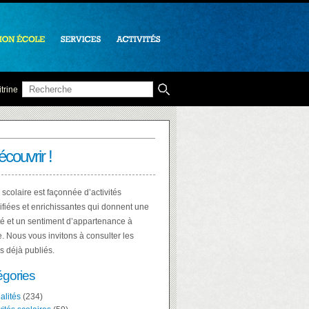
trine
écouvrir !
 scolaire est façonnée d’activités
ifiées et enrichissantes qui donnent une
té et un sentiment d’appartenance à
e. Nous vous invitons à consulter les
es déjà publiés.
égories
alités
(234)