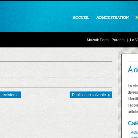
Mozaïk Portail Parents
|
La Vi
À d
La vie
divers
 précédente
Publication suivante
identi
l’écol
articl
Cat
Actu