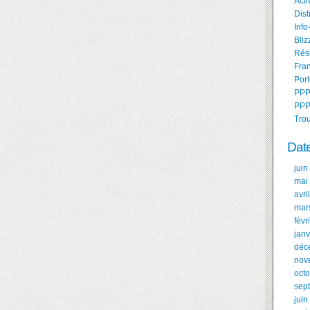
Acti
Dist
Info
Bliz
Résu
Fran
Port
PPP
PPP
Tro
Dat
juin
mai
avri
mar
févr
janv
déc
nov
oct
sep
juin