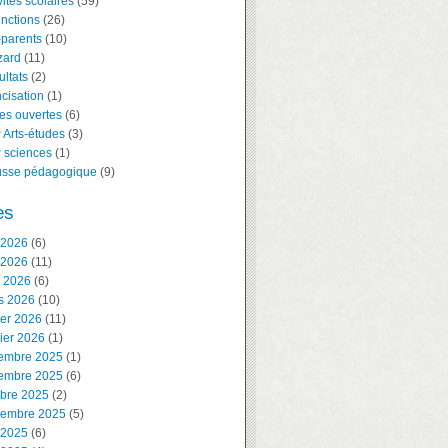
vités scolaires
(59)
inctions
(26)
-parents
(10)
zard
(11)
ltats
(2)
cisation
(1)
es ouvertes
(6)
 Arts-études
(3)
 sciences
(1)
usse pédagogique
(9)
es
 2026
(6)
 2026
(11)
l 2026
(6)
s 2026
(10)
ier 2026
(11)
ier 2026
(1)
embre 2025
(1)
embre 2025
(6)
obre 2025
(2)
tembre 2025
(5)
 2025
(6)