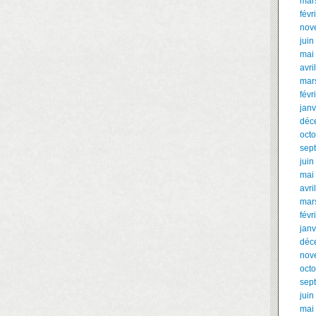
mar
févr
nov
juin
mai
avri
mar
févr
janv
déc
oct
sep
juin
mai
avri
mar
févr
janv
déc
nov
oct
sep
juin
mai