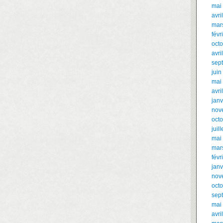
mai
avri
mar
févr
oct
avri
sep
juin
mai
avri
janv
nov
oct
juil
mai
mar
févr
janv
nov
oct
sep
mai
avri