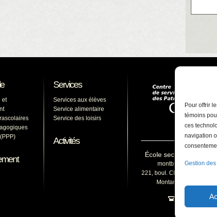
le
Services
 et
Services aux élèves
Pour offrir 
nt
Service alimentaire
témoins pour
arascolaires
Service des loisirs
ces technolo
dagogiques
navigation o
s (PPP)
Activités
consentement
École secondaire du M
ement
Gestion des
montbruno@cssp.gouv
221, boul. Clairevue Est, Sa
Montarville (Québec) 
Ac
450 653-15