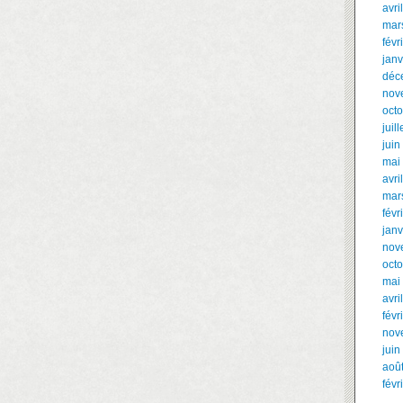
avri
mar
févr
janv
déc
nov
oct
juil
juin
mai
avri
mar
févr
janv
nov
oct
mai
avri
févr
nov
juin
aoû
févr