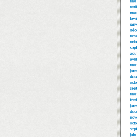
mai
avri
mar
févr
janv
déc
nov
oct
sep
aoû
avri
mar
janv
déc
oct
sep
mar
févr
janv
déc
nov
oct
sep
juin