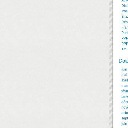
Acti
Dist
Info
Bliz
Résu
Fran
Port
PPP
PPP
Tro
Dat
juin
mai
avri
mar
févr
janv
déc
nov
oct
sep
juin