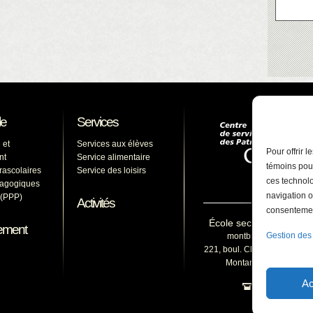
le
Services
 et
Services aux élèves
Pour offrir 
nt
Service alimentaire
témoins pour
arascolaires
Service des loisirs
ces technolo
dagogiques
navigation o
s (PPP)
Activités
consentement
École secondaire du M
ement
Gestion des
montbruno@cssp.gouv
221, boul. Clairevue Est, Sa
Montarville (Québec) 
Ac
450 653-15