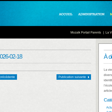
Mozaïk Portail Parents
|
La Vi
2026-02-18
À d
La vie
divers
 précédente
Publication suivante
identi
l’écol
articl
Cat
Actu