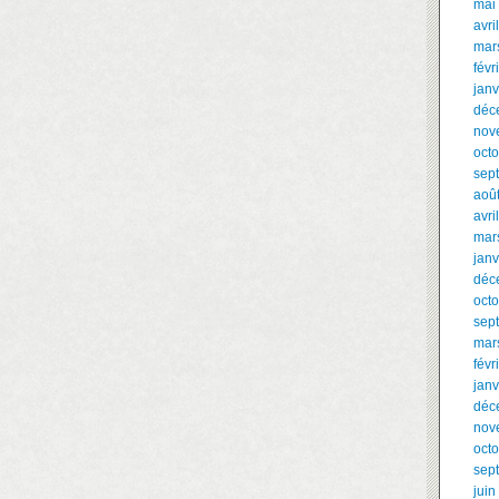
mai
avri
mar
févr
janv
déc
nov
oct
sep
aoû
avri
mar
janv
déc
oct
sep
mar
févr
janv
déc
nov
oct
sep
juin