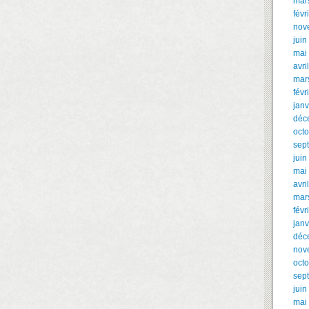
mar
févr
nov
juin
mai
avri
mar
févr
janv
déc
oct
sep
juin
mai
avri
mar
févr
janv
déc
nov
oct
sep
juin
mai