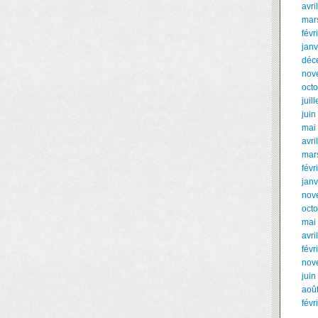
avri
mar
févr
janv
déc
nov
oct
juil
juin
mai
avri
mar
févr
janv
nov
oct
mai
avri
févr
nov
juin
aoû
févr