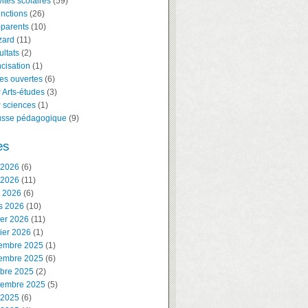
vités scolaires
(59)
inctions
(26)
-parents
(10)
zard
(11)
ltats
(2)
cisation
(1)
es ouvertes
(6)
 Arts-études
(3)
 sciences
(1)
usse pédagogique
(9)
es
 2026
(6)
 2026
(11)
l 2026
(6)
s 2026
(10)
ier 2026
(11)
ier 2026
(1)
embre 2025
(1)
embre 2025
(6)
obre 2025
(2)
tembre 2025
(5)
 2025
(6)