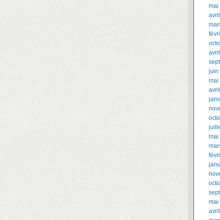
mai
avri
mar
févr
oct
avri
sep
juin
mai
avri
janv
nov
oct
juil
mai
mar
févr
janv
nov
oct
sep
mai
avri