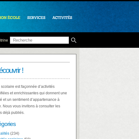
trine
écouvrir !
 scolaire est façonnée d’activités
ifiées et enrichissantes qui donnent une
té et un sentiment d’appartenance à
e. Nous vous invitons à consulter les
es déjà publiés.
égories
alités
(234)