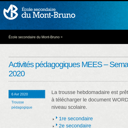
École secondaire du Mont-Bruno
>
Activités pédagogiques MEES – Semain
2020
La trousse hebdomadaire est prêt
6 Avr 2020
à télécharger le document WORD
Trousse
niveau scolaire.
pédagogique
1re secondaire
2e secondaire