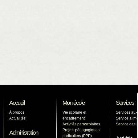
Accueil
Mon école
Services
À propos
Vie scolaire et
Services aux
Actualités
encadrement
Service alime
Activités parascolaires
Service des l
Projets pédagogiques
Administration
particuliers (PPP)