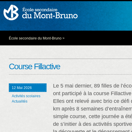
École secondaire du Mont-Bruno
>
Course Fillactive
Le 5 mai dernier, 89 filles de l’éc
12 Mai 2026
ont participé à la course Fillacti
Activités scolaires
Elles ont relevé avec brio ce déf
Actualités
km après 8 semaines d’entraînem
simple course, cette journée a été
de s’initier à des activités sportiv
la découverte et le dépassement 