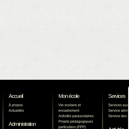
Accueil
Mon école
Services
À propos
Vie scolaire et
Services aux
Actualités
encadrement
Service alime
Activités parascolaires
Service des l
Projets pédagogiques
Administration
particuliers (PPP)