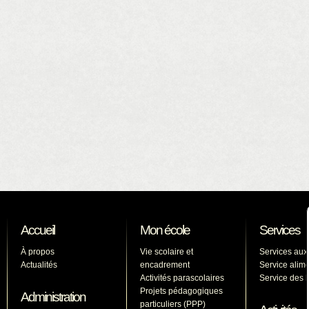
Accueil
Mon école
Services
À propos
Vie scolaire et
Services aux
Actualités
encadrement
Service alime
Activités parascolaires
Service des l
Projets pédagogiques
Administration
particuliers (PPP)