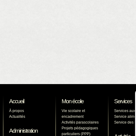
Accueil
Mon école
Services
À propos
Vie scolaire et
Services aux
Actualités
encadrement
Service alime
Activités parascolaires
Service des l
Projets pédagogiques
Administration
particuliers (PPP)