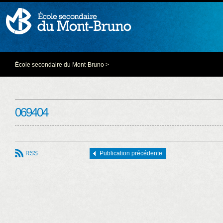
École secondaire du Mont-Bruno
>
069404
RSS
Publication précédente