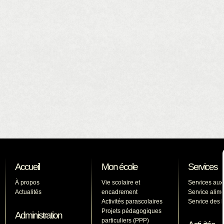
Accueil
Mon école
Services
À propos
Vie scolaire et
Services aux
Actualités
encadrement
Service alime
Activités parascolaires
Service des l
Projets pédagogiques
Administration
particuliers (PPP)