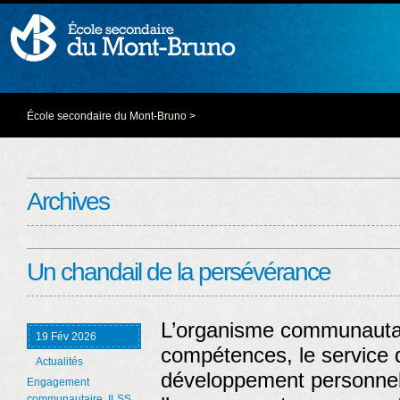
École secondaire du Mont-Bruno
>
Archives
Un chandail de la persévérance
L’organisme communautai
19 Fév 2026
compétences, le service 
Actualités
développement personnel
Engagement
communautaire
,
ILSS