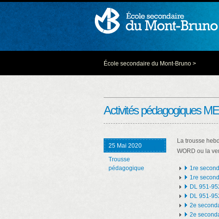
École secondaire du Mont-Bruno
>
Activités pédagogiques M
La trousse hebd
25 Mai 2020
WORD ou la vers
Trousse
pédagogique
1re second
1re seconda
DL 951-95
DL 951-95
2e seconda
2e seconda