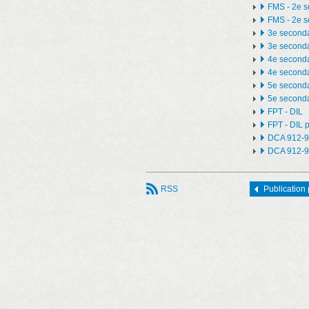
FMS - 2e s
FMS - 2e s
3e seconda
3e seconda
4e seconda
4e seconda
5e seconda
5e seconda
FPT - DIL
FPT - DIL 
DCA 912-
DCA 912-9
RSS
Publication