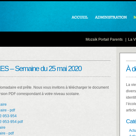
Mozaïk Portail Parents
|
La Vi
EES – Semaine du 25 mai 2020
À d
La vie
omadaire est prête. Nous vous invitons à télécharger le document
divers
ion PDF correspondant à votre niveau scolaire.
identi
l’écol
aire
ire - pdf
articl
2-953-954
Cat
2-953-954 pdf
ire
Actu
ire - pdf