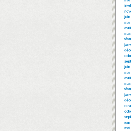
mar
févr
nov
juin
mai
avri
mar
févr
janv
déc
oct
sep
juin
mai
avri
mar
févr
janv
déc
nov
oct
sep
juin
mai