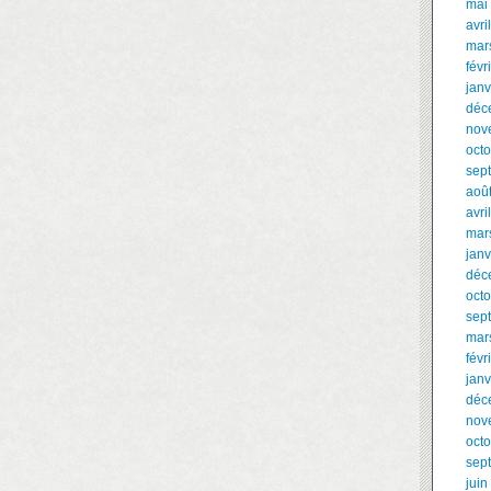
mai
avri
mar
févr
janv
déc
nov
oct
sep
aoû
avri
mar
janv
déc
oct
sep
mar
févr
janv
déc
nov
oct
sep
juin