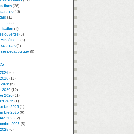
vités scolaires
(59)
inctions
(26)
-parents
(10)
zard
(11)
ltats
(2)
cisation
(1)
es ouvertes
(6)
 Arts-études
(3)
 sciences
(1)
usse pédagogique
(9)
es
 2026
(6)
 2026
(11)
l 2026
(6)
s 2026
(10)
ier 2026
(11)
ier 2026
(1)
embre 2025
(1)
embre 2025
(6)
obre 2025
(2)
tembre 2025
(5)
 2025
(6)