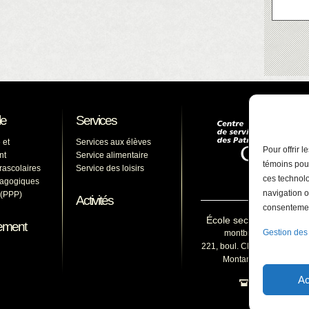
le
Services
 et
Services aux élèves
Pour offrir 
nt
Service alimentaire
témoins pour
arascolaires
Service des loisirs
ces technolo
dagogiques
navigation o
s (PPP)
Activités
consentement
École secondaire du M
ement
Gestion des
montbruno@cssp.gouv
221, boul. Clairevue Est, Sa
Montarville (Québec) 
Ac
450 653-15