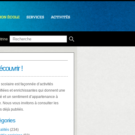
trine
écouvrir !
 scolaire est façonnée d’activités
ifiées et enrichissantes qui donnent une
té et un sentiment d’appartenance à
e. Nous vous invitons à consulter les
es déjà publiés.
égories
alités
(234)