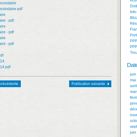
Acti
econdaire
Dist
econdaire pdf
Info
ire
Bliz
ire - pdf
Résu
ire
Fran
ire - pdf
Port
ire
PPP
ire - pdf
PPP
Tro
pdf
914
Dat
14 pdf
juin
mai
 précédente
Publication suivante
avri
mar
févr
janv
déc
nov
oct
sep
juin