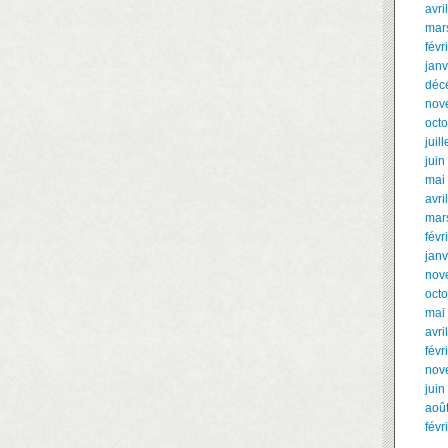
avri
mar
févr
janv
déc
nov
oct
juil
juin
mai
avri
mar
févr
janv
nov
oct
mai
avri
févr
nov
juin
aoû
févr