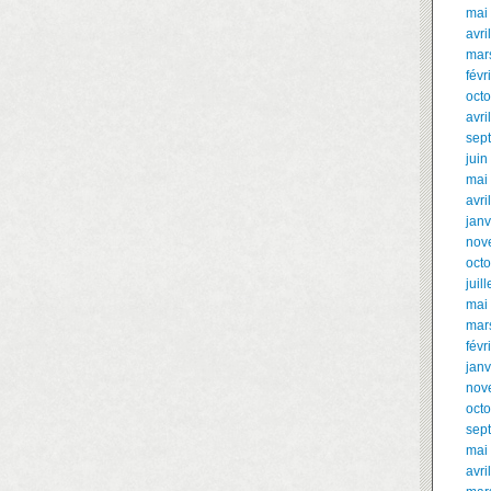
mai
avri
mar
févr
oct
avri
sep
juin
mai
avri
janv
nov
oct
juil
mai
mar
févr
janv
nov
oct
sep
mai
avri